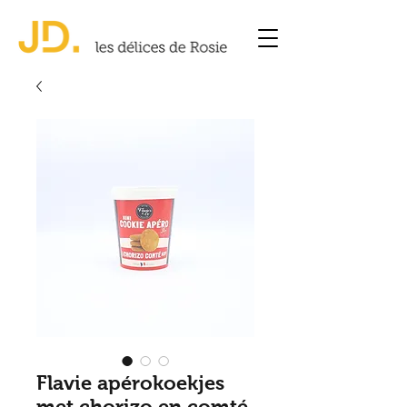
Flavie apérokoekjes
met chorizo en comté