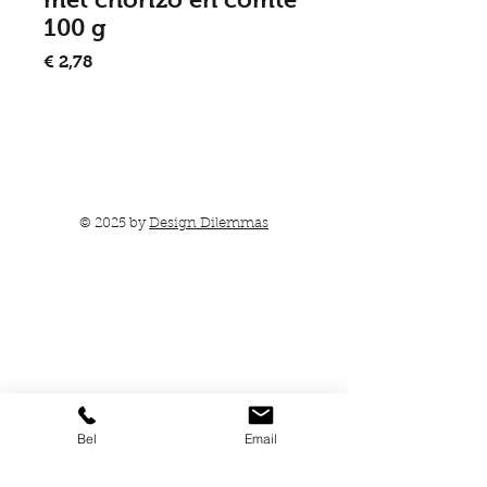
100 g
Prijs
€ 2,78
In winkelwagen
© 2025 by
Design Dilemmas
Bel
Email