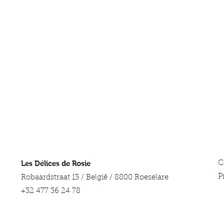
Les Délices de Rosie
C
P
Robaardstraat 13 / België / 8800 Roeselare
+32 477 36 24 78