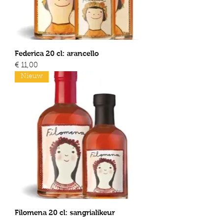
Federica 20 cl: arancello
Prijs
€ 11,00
Nieuw
Filomena 20 cl: sangrialikeur