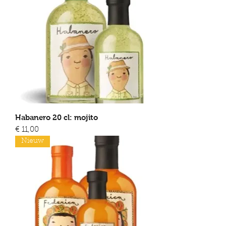
Habanero 20 cl: mojito
Prijs
€ 11,00
Nieuw