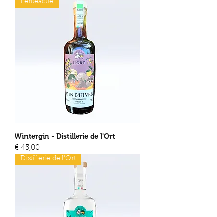
Lenteactie
Wintergin - Distillerie de l'Ort
Prijs
€ 45,00
Distillerie de l'Ort