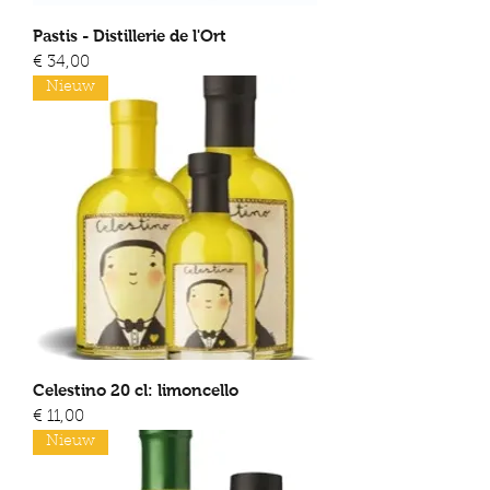
Pastis - Distillerie de l'Ort
Prijs
€ 34,00
Nieuw
Celestino 20 cl: limoncello
Prijs
€ 11,00
Nieuw