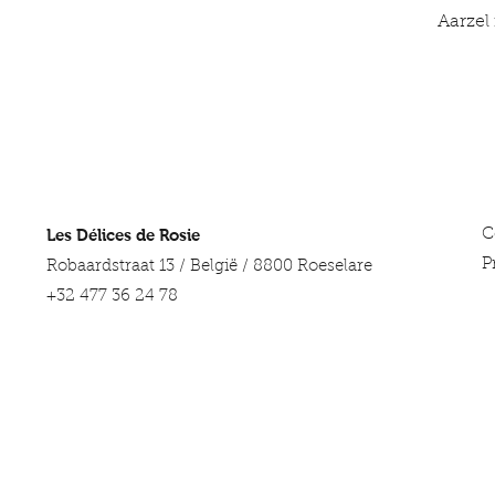
Aarzel
Les Délices de Rosie
C
P
Robaardstraat 13 / België / 8800 Roeselare
+32 477 36 24 78