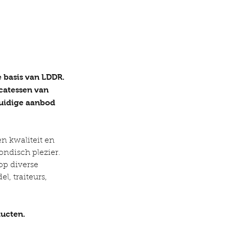
 basis van LDDR.
icatessen van
 huidige aanbod
 kwaliteit en
ondisch plezier.
op diverse
l, traiteurs,
ducten.