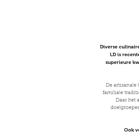
Diverse culinai
LD is recent
superieure kwa
De artisanal
familiale tradi
Daar het 
doelgroepen:
Ook vo