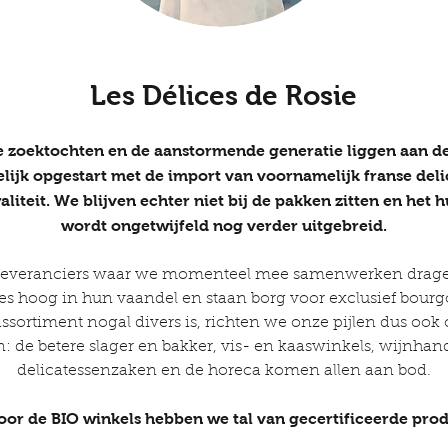
Les Délices de Rosie
re zoektochten en de aanstormende generatie liggen aan de
elijk opgestart met de import van voornamelijk franse del
liteit. We blijven echter niet bij de pakken zitten en het
wordt ongetwijfeld nog verder uitgebreid.
e leveranciers waar we momenteel mee samenwerken dragen
ties hoog in hun vaandel en staan borg voor exclusief bourg
assortiment nogal divers is, richten we onze pijlen dus ook 
 de betere slager en bakker, vis- en kaaswinkels, wijnhande
delicatessenzaken en de horeca komen allen aan bod.
or de BIO winkels hebben we tal van gecertificeerde pro