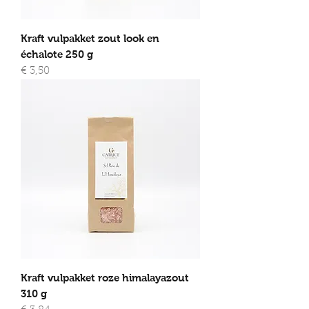
Kraft vulpakket zout look en
échalote 250 g
Prijs
€ 3,50
Kraft vulpakket roze himalayazout
310 g