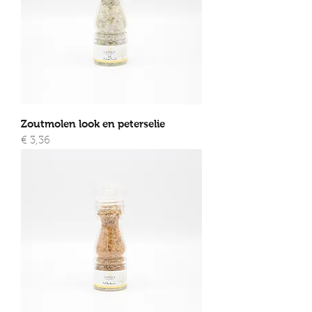
Zoutmolen look en peterselie
Prijs
€ 3,36