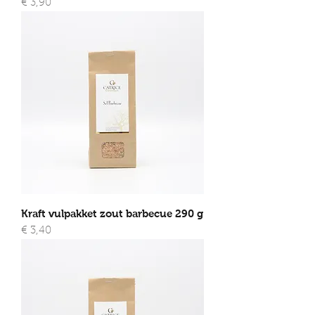
Prijs
€ 3,90
Kraft vulpakket zout barbecue 290 g
Prijs
€ 3,40