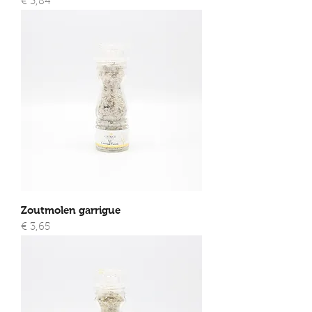
Prijs
€ 3,84
Zoutmolen garrigue
Prijs
€ 3,65