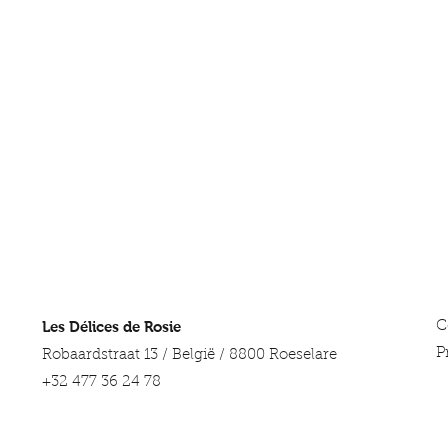
Les Délices de Rosie
C
P
Robaardstraat 13 / België / 8800 Roeselare
+32 477 36 24 78