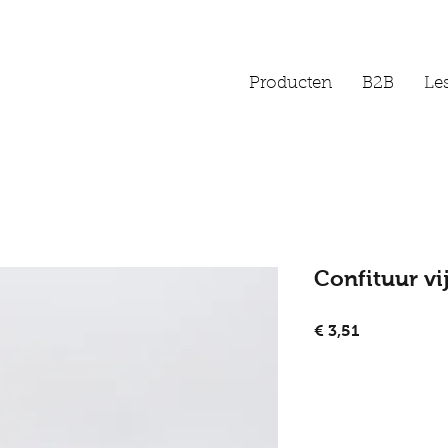
Producten
B2B
Les
Confituur vi
Prijs
€ 3,51
I